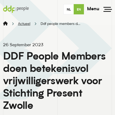
Menu
NL
EN
Actueel
Ddf people members d...
26 September 2023
DDF People Members
doen betekenisvol
vrijwilligerswerk voor
Stichting Present
Zwolle